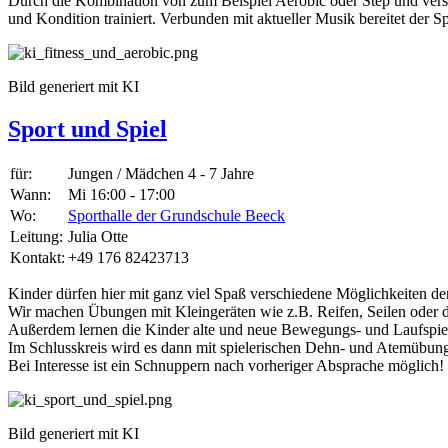
Durch die Kombination von zum Beispiel Aerobic oder Step und versc
und Kondition trainiert. Verbunden mit aktueller Musik bereitet der S
Bild generiert mit KI
Sport und Spiel
für:
Jungen / Mädchen 4 - 7 Jahre
Wann:
Mi 16:00 - 17:00
Wo:
Sporthalle der Grundschule Beeck
Leitung:
Julia Otte
Kontakt:
+49 176 82423713
Kinder dürfen hier mit ganz viel Spaß verschiedene Möglichkeiten 
Wir machen Übungen mit Kleingeräten wie z.B. Reifen, Seilen oder 
Außerdem lernen die Kinder alte und neue Bewegungs- und Laufspiele
Im Schlusskreis wird es dann mit spielerischen Dehn- und Atemübung
Bei Interesse ist ein Schnuppern nach vorheriger Absprache möglich!
Bild generiert mit KI