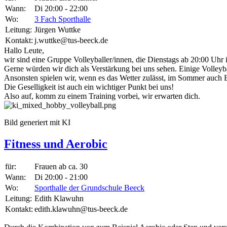
Wann:
Di 20:00 - 22:00
Wo:
3 Fach Sporthalle
Leitung:
Jürgen Wuttke
Kontakt:
j.wuttke@tus-beeck.de
Hallo Leute,
wir sind eine Gruppe Volleyballer/innen, die Dienstags ab 20:00 Uhr
Gerne würden wir dich als Verstärkung bei uns sehen. Einige Volleyba
Ansonsten spielen wir, wenn es das Wetter zulässt, im Sommer auch B
Die Geselligkeit ist auch ein wichtiger Punkt bei uns!
Also auf, komm zu einem Training vorbei, wir erwarten dich.
Bild generiert mit KI
Fitness und Aerobic
für:
Frauen ab ca. 30
Wann:
Di 20:00 - 21:00
Wo:
Sporthalle der Grundschule Beeck
Leitung:
Edith Klawuhn
Kontakt:
edith.klawuhn@tus-beeck.de