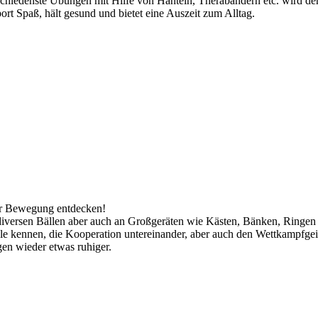
hiedenste Übungen mit Hilfe von Hanteln, Therabändern etc. wird der
port Spaß, hält gesund und bietet eine Auszeit zum Alltag.
der Bewegung entdecken!
diversen Bällen aber auch an Großgeräten wie Kästen, Bänken, Ringen
 kennen, die Kooperation untereinander, aber auch den Wettkampfgeis
en wieder etwas ruhiger.