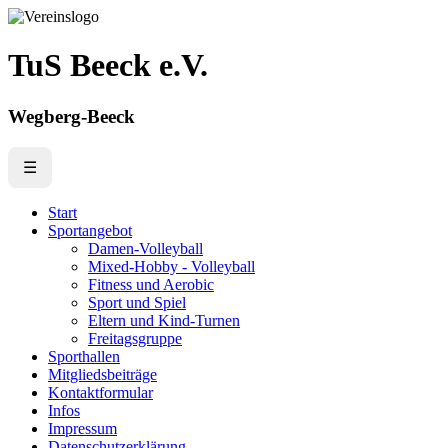
TuS Beeck e.V.
Wegberg-Beeck
☰
Start
Sportangebot
Damen-Volleyball
Mixed-Hobby - Volleyball
Fitness und Aerobic
Sport und Spiel
Eltern und Kind-Turnen
Freitagsgruppe
Sporthallen
Mitgliedsbeiträge
Kontaktformular
Infos
Impressum
Datenschutzerklärung