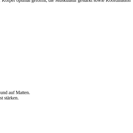
 Körper optimal geformt, die Muskulatur gestärkt sowie Koordination
 und auf Matten.
t stärken.